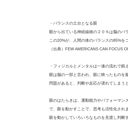
・バランスの土台となる眼
眼から出ている神経線維の２０％は脳のバ
この20%が、人間の体のバランスの85%を
（出典）FEW AMERICANS CAN FOCUS ON V
・フィジカルとメンタルは一連の流れで鍛
眼は脳の一部と言われ、眼に映ったものを
問題があると、判断や反応が遅れてしまう
眼のはたらきは、運動能力やパフォーマン
で、眼を動かすことで、思考も活性化され
眼を動かしていろいろなものを見渡し判断