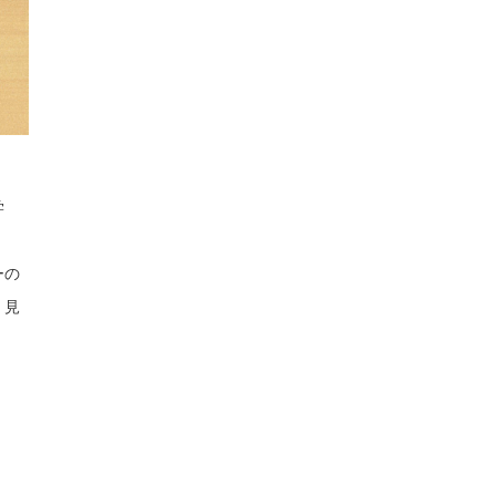
学
ーの
、見