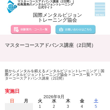
マスターコースアドバンス講座（2日間） |
松島雅美のメンタルビジョントレーニング
公式サイト
国際メンタルビジョン
MENU
トレーニング協会
マスターコースアドバンス講座（2日間）
眼からメンタルを鍛えるメンタルビジョントレーニング｜国
際メンタルビジョントレーニング協会
>
コース一覧
>
マス
ターコースアドバンス講座（2日間）
実施日
2026年9月
日
月
火
水
木
金
土
1
2
3
4
5