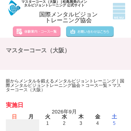
マスターコース（大阪） | 松島雅美のメン
タルビジョントレーニング 公式サイト
国際メンタルビジョン
MENU
トレーニング協会
マスターコース（大阪）
眼からメンタルを鍛えるメンタルビジョントレーニング｜国
際メンタルビジョントレーニング協会
>
コース一覧
>
マス
ターコース（大阪）
実施日
2026年9月
日
月
火
水
木
金
土
1
2
3
4
5