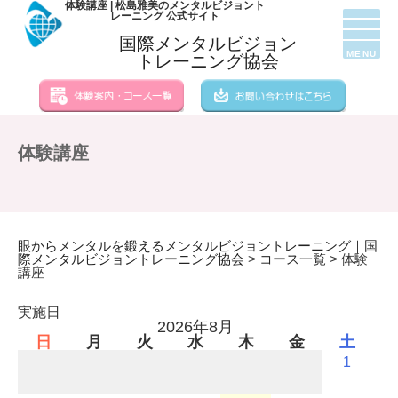
体験講座 | 松島雅美のメンタルビジョント
レーニング 公式サイト
国際メンタルビジョン
MENU
トレーニング協会
体験講座
眼からメンタルを鍛えるメンタルビジョントレーニング｜国
際メンタルビジョントレーニング協会
>
コース一覧
>
体験
講座
実施日
2026年8月
日
月
火
水
木
金
土
1