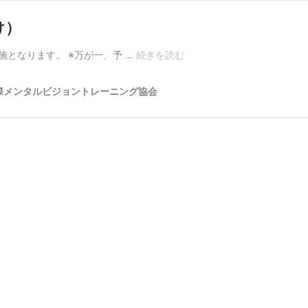
け）
仕
での実施となります。 ※万が一、予 …
続きを読む
事
ベ
際メンタルビジョントレーニング協会
ー
ス
力
チ
ェ
ッ
ク
体
験
講
座
（企
業
向
け）